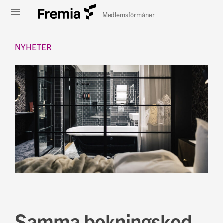
Meny
Fremia
Medlemsförmåner
NYHETER
Samma bokningskod