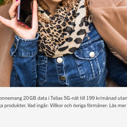
abonnemang 20 GB data i Telias 5G‑nät till 199 kr/månad utan
ga produkter. Vad ingår: Villkor och övriga förmåner: Läs me