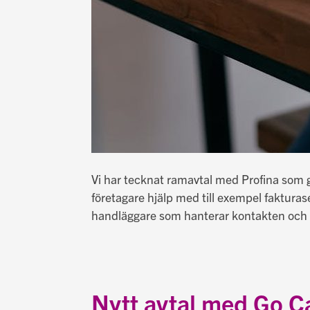
Vi har tecknat ramavtal med Profina som g
företagare hjälp med till exempel fakturase
handläggare som hanterar kontakten och hjä
Nytt avtal med Go C